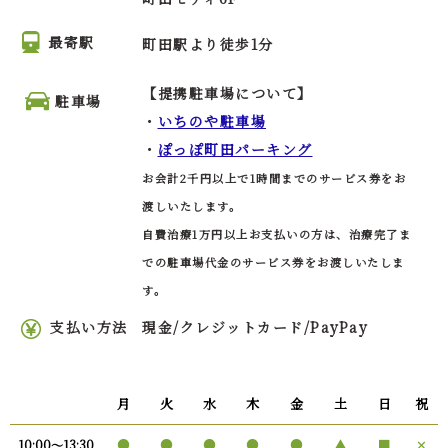
最寄駅
町田駅より徒歩1分
【提携駐車場について】
駐車場
・
いちのや駐車場
・
ぽっぽ町田パーキング
お会計2千円以上で1時間までのサービス券をお
渡しいたします。
自費治療1万円以上お支払いの方は、治療完了ま
での駐車場代金のサービス券をお渡しいたしま
す。
支払い方法
現金/クレジットカード/PayPay
月
火
水
木
金
土
日
祝
●
●
●
●
●
▲
■
✕
10:00〜13:30