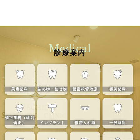
Medical
診療案内
美容歯科
詰め物・被せ物
精密根管治療
審美歯科
矯正歯科（歯列
矯正）
インプラント
精密入れ歯
一般歯科