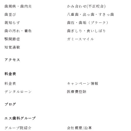
歯周病・歯肉炎
かみ合わせ(不正咬合)
歯並び
八重歯・出っ歯・すきっ歯
親知らず
歯石・歯垢（プラーク）
歯の汚れ・着色
歯ぎしり・食いしばり
顎関節症
ガミースマイル
知覚過敏
アクセス
料金表
料金表
キャンペーン情報
デンタルローン
医療費控除
ブログ
エス歯科グループ
グループ院紹介
会社概要/沿革