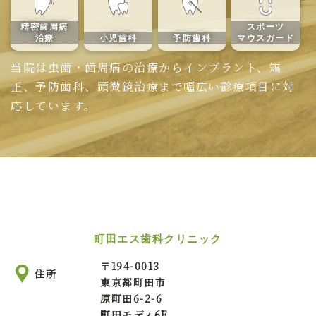
精密歯周病
スポーツ
治療
小児歯科
予防歯科
マウスガード
当院は虫歯・歯周病の治療からインプラント、矯
正、予防歯科、顕微鏡治療まで幅広い診療項目に対
応しています。
町田エス歯科クリニック
〒
194-0013
住所
東京都町田市
原町田6-2-6
町田モディ6F