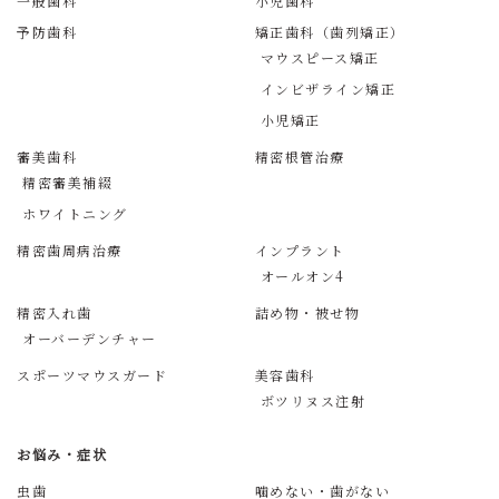
一般歯科
小児歯科
予防歯科
矯正歯科（歯列矯正）
マウスピース矯正
インビザライン矯正
小児矯正
審美歯科
精密根管治療
精密審美補綴
ホワイトニング
精密歯周病治療
インプラント
オールオン4
精密入れ歯
詰め物・被せ物
オーバーデンチャー
スポーツマウスガード
美容歯科
ボツリヌス注射
お悩み・症状
虫歯
噛めない・歯がない