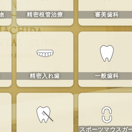
物
精密根管治療
審美歯科
ト
精密入れ歯
一般歯科
スポーツ
マウスガ