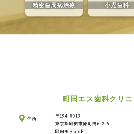
精密歯周病
治療
小児歯科
町田エス歯科クリニ
〒
194-0013
住所
東京都町田市
原町田6-2-6
町田モディ6F