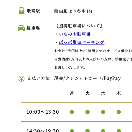
最寄駅
町田駅より徒歩1分
【提携駐車場について】
駐車場
・
いちのや駐車場
・
ぽっぽ町田パーキング
お会計2千円以上で1時間までのサービス券を
自費治療1万円以上お支払いの方は、治療完了
お渡しいたします。
支払い方法
現金/クレジットカード/PayPay
月
火
水
木
10:00〜13:30
●
●
●
●
14:30〜19:30
●
●
●
●