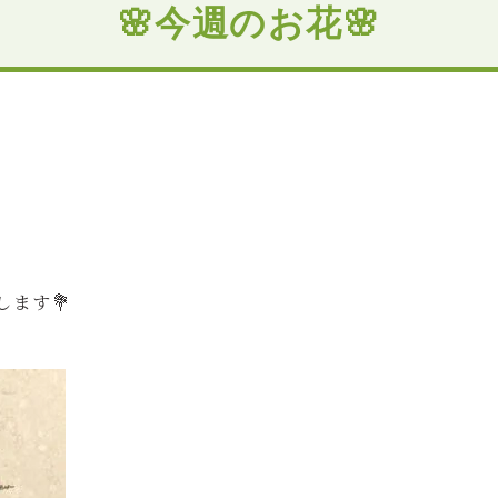
🌸今週のお花🌸
ます💐