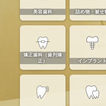
美容歯科
詰め物・被せ
矯正歯科（歯列矯
正）
インプラン