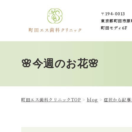
〒
194-0013
東京都町田市
原
町田モディ6F
🌸今週のお花🌸
町田エス歯科クリニックTOP
blog
症状から記事