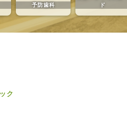
予防歯科
ド
ック