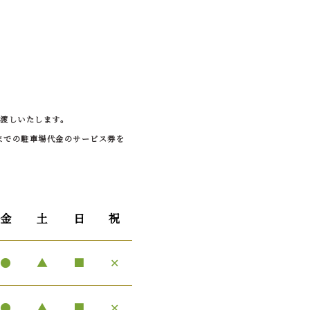
お渡しいたします。
までの駐車場代金のサービス券を
金
土
日
祝
●
▲
■
✕
●
▲
■
✕