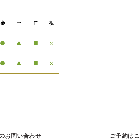
金
土
日
祝
●
▲
■
✕
●
▲
■
✕
のお問い合わせ
ご予約は