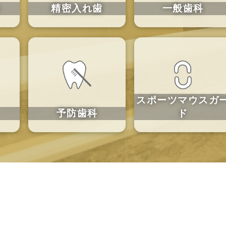
ト
精密入れ歯
一般歯科
スポーツ
マウスガ
予防歯科
ド