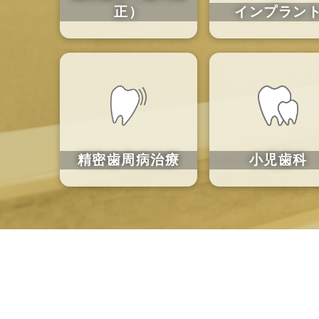
正）
インプラン
精密歯周病
治療
小児歯科