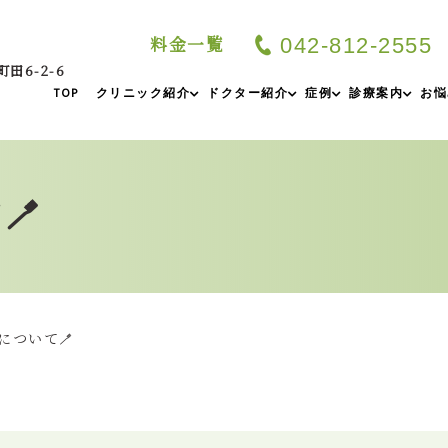
料金一覧
042-812-2555
町田6-2-6
TOP
クリニック紹介
ドクター紹介
症例
診療案内
お悩
🪥
について🪥