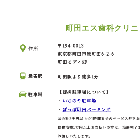
町田エス歯科クリニ
〒
194-0013
住所
東京都町田市
原町田6-2-6
町田モディ6F
最寄駅
町田駅より徒歩1分
【提携駐車場について】
駐車場
・
いちのや駐車場
・
ぽっぽ町田パーキング
お会計2千円以上で1時間までのサービス券を
自費治療1万円以上お支払いの方は、治療完了
お渡しいたします。