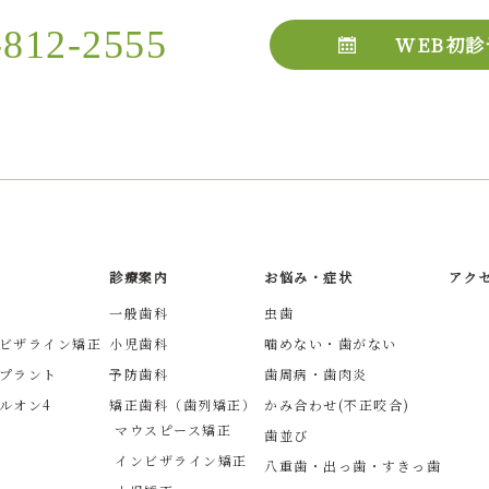
-812-2555
WEB初診
診療案内
お悩み・症状
アク
一般歯科
虫歯
ビザライン矯正
小児歯科
噛めない・歯がない
プラント
予防歯科
歯周病・歯肉炎
ルオン4
矯正歯科（歯列矯正）
かみ合わせ(不正咬合)
マウスピース矯正
歯並び
インビザライン矯正
八重歯・出っ歯・すきっ歯