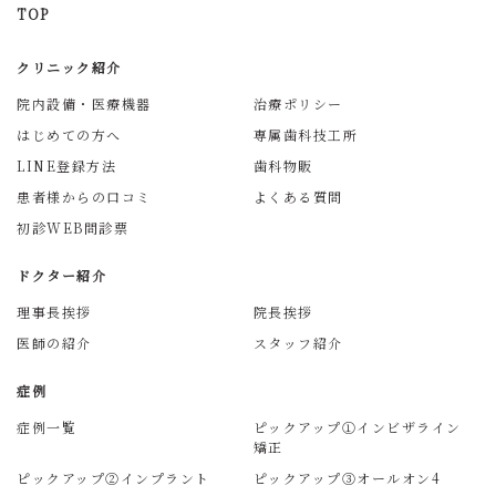
TOP
クリニック紹介
院内設備・医療機器
治療ポリシー
はじめての方へ
専属歯科技工所
LINE登録方法
歯科物販
患者様からの口コミ
よくある質問
初診WEB問診票
ドクター紹介
理事長挨拶
院長挨拶
医師の紹介
スタッフ紹介
症例
症例一覧
ピックアップ①インビザライン
矯正
ピックアップ②インプラント
ピックアップ③オールオン4