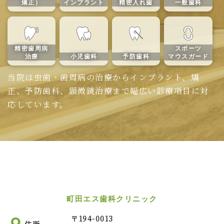
矯正）
インプラント
精密入れ歯
一般歯科
精密歯周病
スポーツ
治療
小児歯科
予防歯科
マウスガード
当院は虫歯・歯周病の治療からインプラント、矯
正、予防歯科、顕微鏡治療まで幅広い診療項目に対
応しています。
町田エス歯科クリニック
〒
194-0013
住所