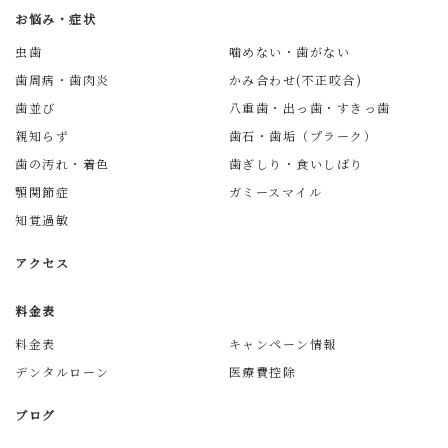
お悩み・症状
虫歯
噛めない・歯がない
歯周病・歯肉炎
かみ合わせ(不正咬合)
歯並び
八重歯・出っ歯・すきっ歯
親知らず
歯石・歯垢（プラーク）
歯の汚れ・着色
歯ぎしり・食いしばり
顎関節症
ガミースマイル
知覚過敏
アクセス
料金表
料金表
キャンペーン情報
デンタルローン
医療費控除
ブログ