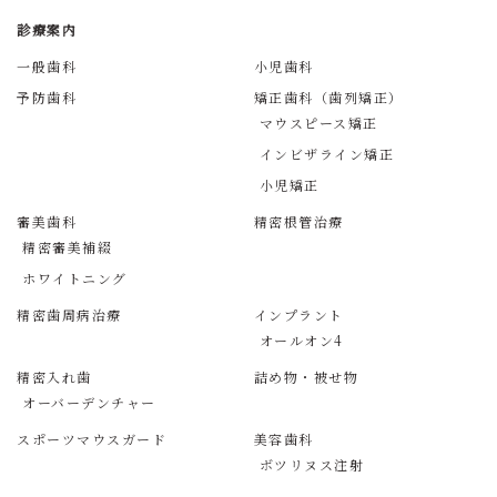
診療案内
一般歯科
小児歯科
予防歯科
矯正歯科（歯列矯正）
マウスピース矯正
インビザライン矯正
小児矯正
審美歯科
精密根管治療
精密審美補綴
ホワイトニング
精密歯周病治療
インプラント
オールオン4
精密入れ歯
詰め物・被せ物
オーバーデンチャー
スポーツマウスガード
美容歯科
ボツリヌス注射