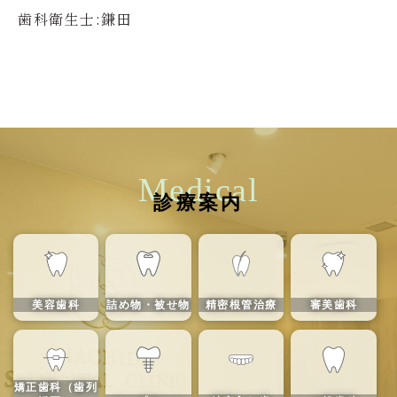
歯科衛生士:鎌田
Medical
診療案内
美容歯科
詰め物・被せ物
精密根管治療
審美歯科
矯正歯科（歯列