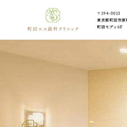
〒
194-0013
東京都町田市
原
町田モディ6F