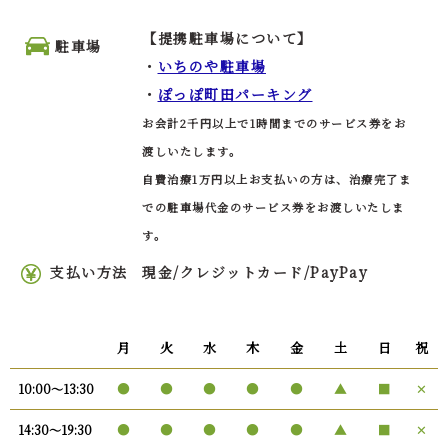
【提携駐車場について】
駐車場
・
いちのや駐車場
・
ぽっぽ町田パーキング
お会計2千円以上で1時間までのサービス券をお
渡しいたします。
自費治療1万円以上お支払いの方は、治療完了ま
での駐車場代金のサービス券をお渡しいたしま
す。
支払い方法
現金/クレジットカード/PayPay
月
火
水
木
金
土
日
祝
●
●
●
●
●
▲
■
✕
10:00〜13:30
●
●
●
●
●
▲
■
✕
14:30〜19:30