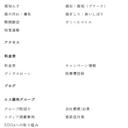
親知らず
歯石・歯垢（プラーク）
歯の汚れ・着色
歯ぎしり・食いしばり
顎関節症
ガミースマイル
知覚過敏
アクセス
料金表
料金表
キャンペーン情報
デンタルローン
医療費控除
ブログ
エス歯科グループ
グループ院紹介
会社概要/沿革
メディア掲載事例
感染症対策
SDGsへの取り組み