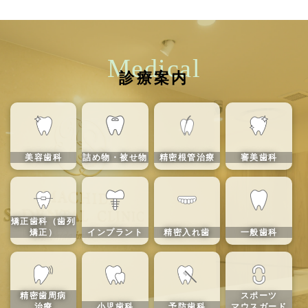
Medical
診療案内
美容歯科
詰め物・被せ物
精密根管治療
審美歯科
矯正歯科（歯列
矯正）
インプラント
精密入れ歯
一般歯科
精密歯周病
スポーツ
治療
小児歯科
予防歯科
マウスガード