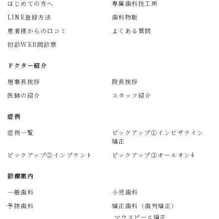
はじめての方へ
専属歯科技工所
LINE登録方法
歯科物販
患者様からの口コミ
よくある質問
初診WEB問診票
ドクター紹介
理事長挨拶
院長挨拶
医師の紹介
スタッフ紹介
症例
症例一覧
ピックアップ①インビザライン
矯正
ピックアップ②インプラント
ピックアップ③オールオン4
診療案内
一般歯科
小児歯科
予防歯科
矯正歯科（歯列矯正）
マウスピース矯正