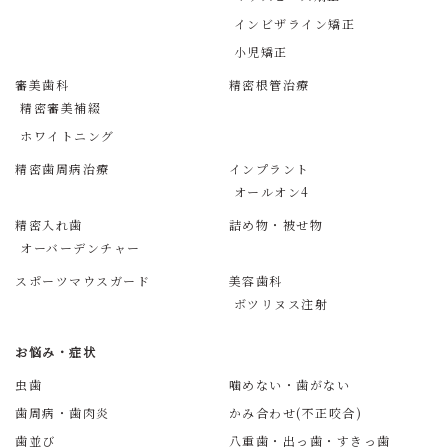
インビザライン矯正
小児矯正
審美歯科
精密根管治療
精密審美補綴
ホワイトニング
精密歯周病治療
インプラント
オールオン4
精密入れ歯
詰め物・被せ物
オーバーデンチャー
スポーツマウスガード
美容歯科
ボツリヌス注射
お悩み・症状
虫歯
噛めない・歯がない
歯周病・歯肉炎
かみ合わせ(不正咬合)
歯並び
八重歯・出っ歯・すきっ歯