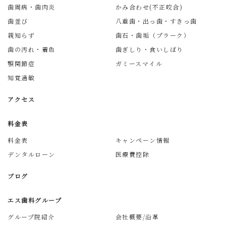
歯周病・歯肉炎
かみ合わせ(不正咬合)
歯並び
八重歯・出っ歯・すきっ歯
親知らず
歯石・歯垢（プラーク）
歯の汚れ・着色
歯ぎしり・食いしばり
顎関節症
ガミースマイル
知覚過敏
アクセス
料金表
料金表
キャンペーン情報
デンタルローン
医療費控除
ブログ
エス歯科グループ
グループ院紹介
会社概要/沿革