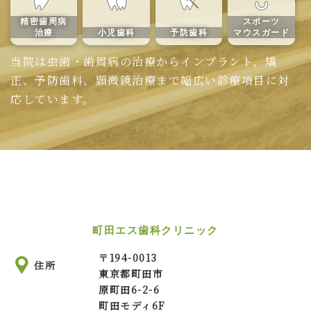
精密歯周病
スポーツ
治療
小児歯科
予防歯科
マウスガード
当院は虫歯・歯周病の治療からインプラント、矯
正、予防歯科、顕微鏡治療まで幅広い診療項目に対
応しています。
町田エス歯科クリニック
〒
194-0013
住所
東京都町田市
原町田6-2-6
町田モディ6F