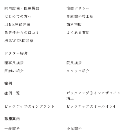
院内設備・医療機器
治療ポリシー
はじめての方へ
専属歯科技工所
LINE登録方法
歯科物販
患者様からの口コミ
よくある質問
初診WEB問診票
ドクター紹介
理事長挨拶
院長挨拶
医師の紹介
スタッフ紹介
症例
症例一覧
ピックアップ①インビザライン
矯正
ピックアップ②インプラント
ピックアップ③オールオン4
診療案内
一般歯科
小児歯科