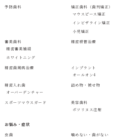
予防歯科
矯正歯科（歯列矯正）
マウスピース矯正
インビザライン矯正
小児矯正
審美歯科
精密根管治療
精密審美補綴
ホワイトニング
精密歯周病治療
インプラント
オールオン4
精密入れ歯
詰め物・被せ物
オーバーデンチャー
スポーツマウスガード
美容歯科
ボツリヌス注射
お悩み・症状
虫歯
噛めない・歯がない