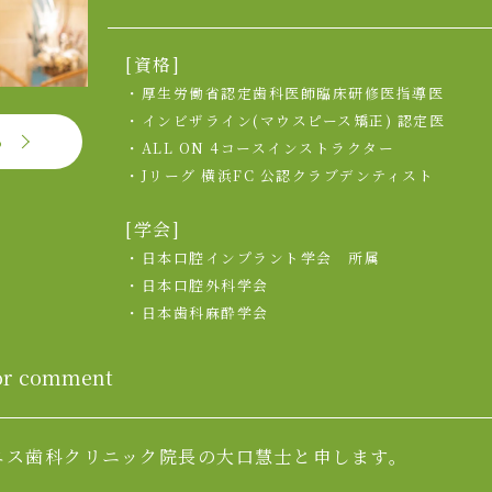
[資格]
・厚生労働省認定歯科医師臨床研修医指導医
・インビザライン(マウスピース矯正) 認定医
る
・ALL ON 4コースインストラクター
・Jリーグ 横浜FC 公認クラブデンティスト
[学会]
・日本口腔インプラント学会 所属
・日本口腔外科学会
・日本歯科麻酔学会
or comment
エス歯科クリニック院長の大口慧士と申します。