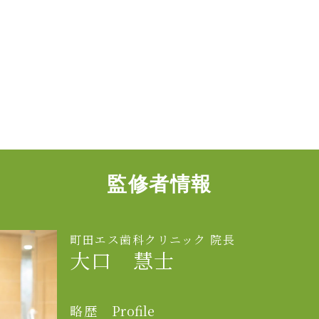
監修者情報
町田エス歯科クリニック 院長
大口 慧士
略歴
Profile