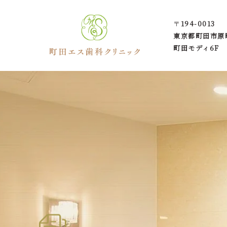
〒
194-0013
東京都町田市
原
町田モディ6F