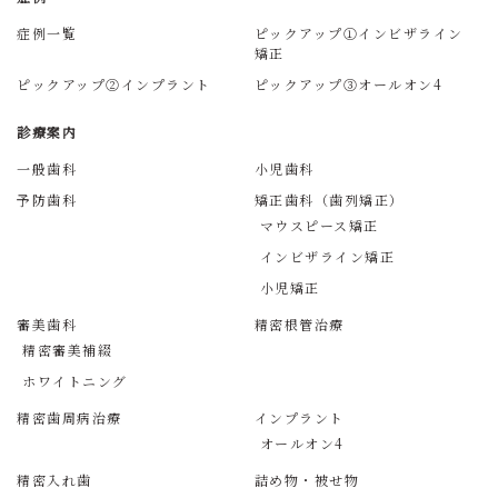
症例一覧
ピックアップ①インビザライン
矯正
ピックアップ②インプラント
ピックアップ③オールオン4
診療案内
一般歯科
小児歯科
予防歯科
矯正歯科（歯列矯正）
マウスピース矯正
インビザライン矯正
小児矯正
審美歯科
精密根管治療
精密審美補綴
ホワイトニング
精密歯周病治療
インプラント
オールオン4
精密入れ歯
詰め物・被せ物