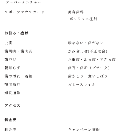
オーバーデンチャー
スポーツマウスガード
美容歯科
ボツリヌス注射
お悩み・症状
虫歯
噛めない・歯がない
歯周病・歯肉炎
かみ合わせ(不正咬合)
歯並び
八重歯・出っ歯・すきっ歯
親知らず
歯石・歯垢（プラーク）
歯の汚れ・着色
歯ぎしり・食いしばり
顎関節症
ガミースマイル
知覚過敏
アクセス
料金表
料金表
キャンペーン情報