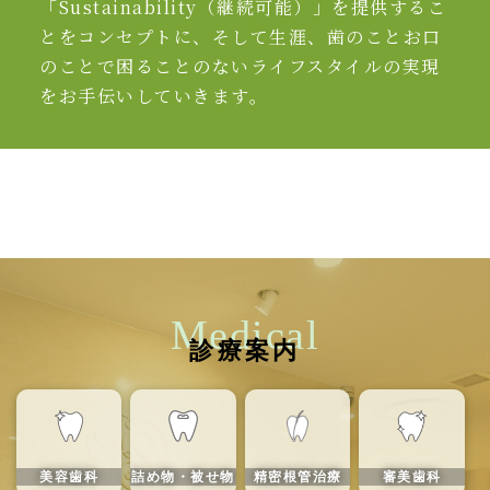
「Sustainability（継続可能）」を提供するこ
とをコンセプトに、そして生涯、歯のことお口
のことで困ることのないライフスタイルの実現
をお手伝いしていきます。
Medical
診療案内
美容歯科
詰め物・被せ物
精密根管治療
審美歯科