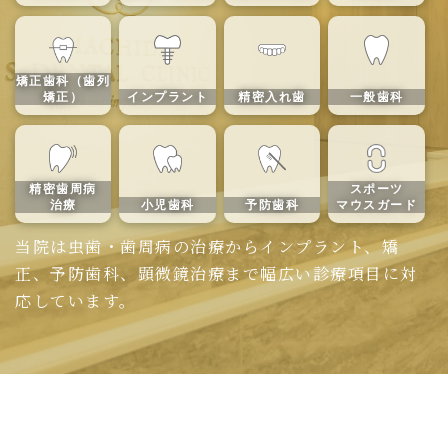
矯正歯科（歯列
矯正）
インプラント
精密入れ歯
一般歯科
精密歯周病
スポーツ
治療
小児歯科
予防歯科
マウスガード
当院は虫歯・歯周病の治療からインプラント、矯
正、予防歯科、顕微鏡治療まで幅広い診療項目に対
応しています。