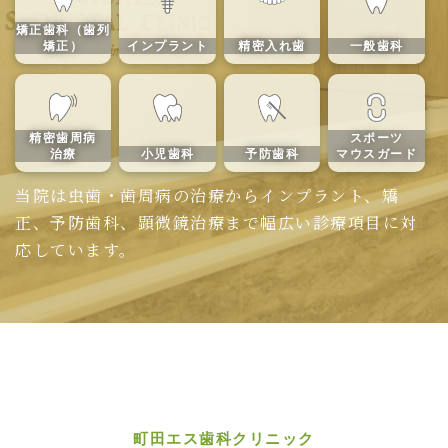
矯正歯科（歯列
矯正）
インプラント
精密入れ歯
一般歯科
精密歯周病
スポーツ
治療
小児歯科
予防歯科
マウスガード
当院は虫歯・歯周病の治療からインプラント、矯
正、予防歯科、顕微鏡治療まで幅広い診療項目に対
応しています。
町田エス歯科クリニック