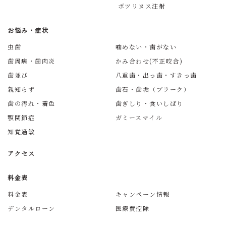
ボツリヌス注射
お悩み・症状
虫歯
噛めない・歯がない
歯周病・歯肉炎
かみ合わせ(不正咬合)
歯並び
八重歯・出っ歯・すきっ歯
親知らず
歯石・歯垢（プラーク）
歯の汚れ・着色
歯ぎしり・食いしばり
顎関節症
ガミースマイル
知覚過敏
アクセス
料金表
料金表
キャンペーン情報
デンタルローン
医療費控除