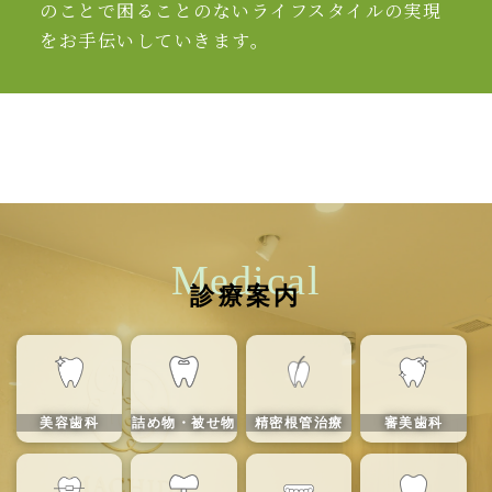
のことで困ることのないライフスタイルの実現
をお手伝いしていきます。
Medical
診療案内
美容歯科
詰め物・被せ物
精密根管治療
審美歯科