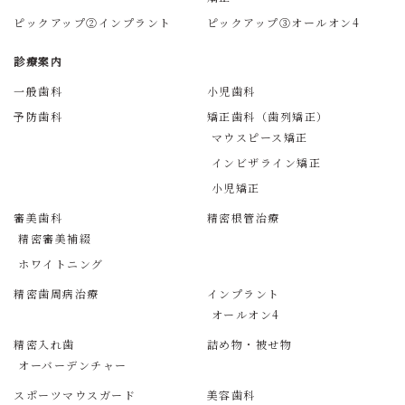
ピックアップ②インプラント
ピックアップ③オールオン4
診療案内
一般歯科
小児歯科
予防歯科
矯正歯科（歯列矯正）
マウスピース矯正
インビザライン矯正
小児矯正
審美歯科
精密根管治療
精密審美補綴
ホワイトニング
精密歯周病治療
インプラント
オールオン4
精密入れ歯
詰め物・被せ物
オーバーデンチャー
スポーツマウスガード
美容歯科