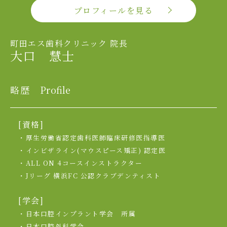
プロフィールを見る
町田エス歯科クリニック 院長
大口 慧士
略歴
Profile
[資格]
・厚生労働省認定歯科医師臨床研修医指導医
・インビザライン(マウスピース矯正) 認定医
・ALL ON 4コースインストラクター
・Jリーグ 横浜FC 公認クラブデンティスト
[学会]
・日本口腔インプラント学会 所属
・日本口腔外科学会