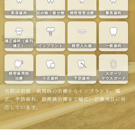
美容歯科
詰め物・被せ物
精密根管治療
審美歯科
矯正歯科（歯列
矯正）
インプラント
精密入れ歯
一般歯科
精密歯周病
スポーツ
治療
小児歯科
予防歯科
マウスガード
当院は虫歯・歯周病の治療からインプラント、矯
正、予防歯科、顕微鏡治療まで幅広い診療項目に対
応しています。