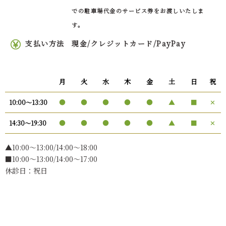
での駐車場代金のサービス券をお渡しいたしま
す。
支払い方法
現金/クレジットカード/PayPay
月
火
水
木
金
土
日
祝
●
●
●
●
●
▲
■
✕
10:00〜13:30
●
●
●
●
●
▲
■
✕
14:30〜19:30
▲10:00〜13:00/14:00～18:00
■10:00～13:00/14:00～17:00
休診日：祝日