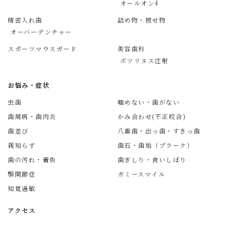
オールオン4
精密入れ歯
詰め物・被せ物
オーバーデンチャー
スポーツマウスガード
美容歯科
ボツリヌス注射
お悩み・症状
虫歯
噛めない・歯がない
歯周病・歯肉炎
かみ合わせ(不正咬合)
歯並び
八重歯・出っ歯・すきっ歯
親知らず
歯石・歯垢（プラーク）
歯の汚れ・着色
歯ぎしり・食いしばり
顎関節症
ガミースマイル
知覚過敏
アクセス