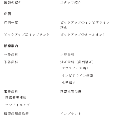
医師の紹介
スタッフ紹介
症例
症例一覧
ピックアップ①インビザライン
矯正
ピックアップ②インプラント
ピックアップ③オールオン4
診療案内
一般歯科
小児歯科
予防歯科
矯正歯科（歯列矯正）
マウスピース矯正
インビザライン矯正
小児矯正
審美歯科
精密根管治療
精密審美補綴
ホワイトニング
精密歯周病治療
インプラント